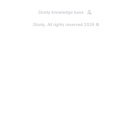
در
Stonly knowledge base
یک
برگه
© 2026 Stonly. All rights reserved.
جدید
باز
می‌شود